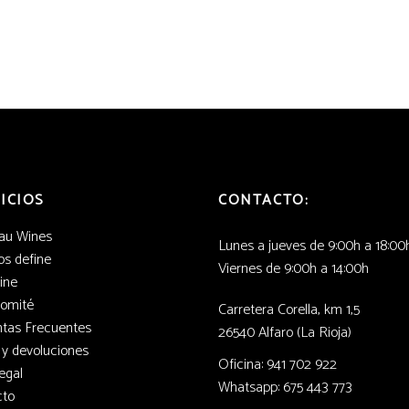
ICIOS
CONTACTO:
au Wines
Lunes a jueves de 9:00h a 18:00
s define
Viernes de 9:00h a 14:00h
ine
Comité
Carretera Corella, km 1,5
tas Frecuentes
26540 Alfaro (La Rioja)
 y devoluciones
Oficina: 941 702 922
egal
Whatsapp: 675 443 773
cto