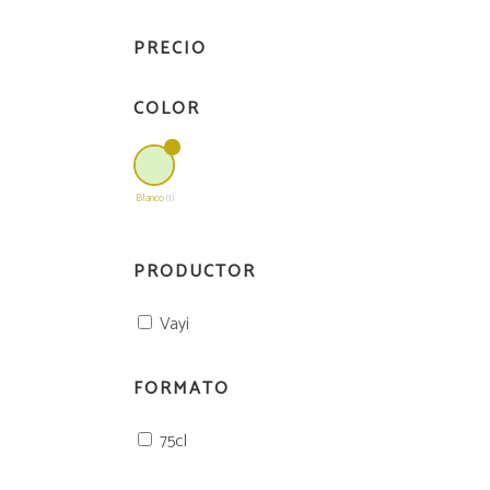
2L
Vermouth
PRECIO
Vermouth
2L
COLOR
Blanco
(1)
PRODUCTOR
Vayi
FORMATO
75cl