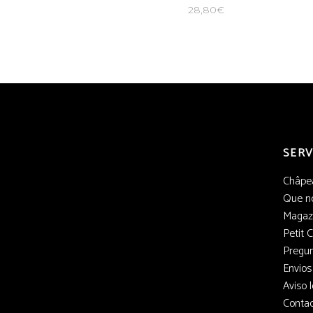
28,80
€
SERV
Châpe
Que no
Magaz
Petit 
Pregun
Envios
Aviso l
Conta