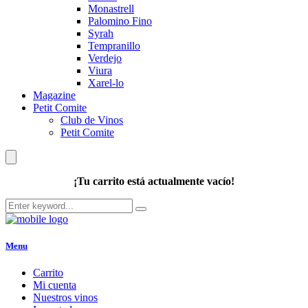
Monastrell
Palomino Fino
Syrah
Tempranillo
Verdejo
Viura
Xarel-lo
Magazine
Petit Comite
Club de Vinos
Petit Comite
¡Tu carrito está actualmente vacío!
Menu
Carrito
Mi cuenta
Nuestros vinos