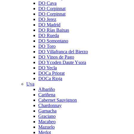
DO Cava
DO Corpinnat
DO Corpinnat
DO Jerez
DO Madrid
DO Rías Baixas
DO Rueda
DO Somontano
DO Toro
DO Villafranca del Bierzo
DO Vinos de Pago
DO Ycoden Daute Ysora
DO Yecla
DOCa Priorat
DOCa Rioja
Uva
Albariño
Cariñena
Cabernet Sauvignon
Chardonnay
Garnacha
Graciano
Macabeo
Mazuelo
Merlot