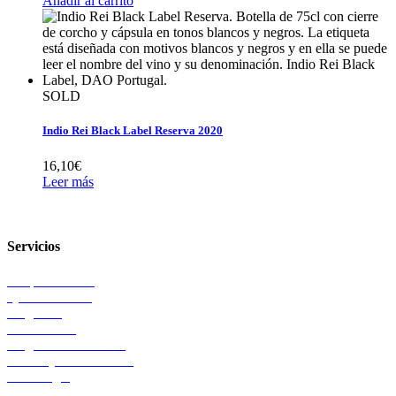
Añadir al carrito
SOLD
Indio Rei Black Label Reserva 2020
16,10
€
Leer más
Servicios
Châpeau Wines
Que nos define
Magazine
Petit Comité
Preguntas Frecuentes
Envios y devoluciones
Aviso legal
Contacto