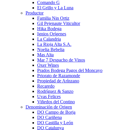
Comando G
El Grillo y La Luna
Productor
Familia Nin Ortiz
Gil Pejenaute Viticultor
Hika Bodega
Ignios Orígenes
La Calandria
La Rioja Alta S.A.
Noelia Bebelia
Mas Alta
Mar 7 Despacho de Vinos
Oxer Wines
Prados Bodega Pagos del Moncayo
Priorato de Razamonde
Propiedad de Arínzano
Recaredo
Rodríguez & Sanzo
Uvas Felices
Viñedos del Contino
Denominación de Origen
DO Campo de Borja
DO Cariñena
DO Castilla y León
DO Catalunya