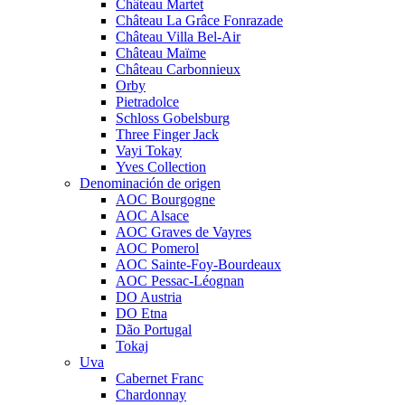
Château Martet
Château La Grâce Fonrazade
Château Villa Bel-Air
Château Maïme
Château Carbonnieux
Orby
Pietradolce
Schloss Gobelsburg
Three Finger Jack
Vayi Tokay
Yves Collection
Denominación de origen
AOC Bourgogne
AOC Alsace
AOC Graves de Vayres
AOC Pomerol
AOC Sainte-Foy-Bourdeaux
AOC Pessac-Léognan
DO Austria
DO Etna
Dão Portugal
Tokaj
Uva
Cabernet Franc
Chardonnay