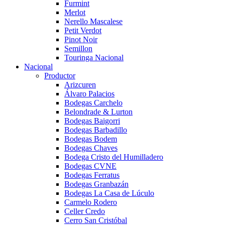
Furmint
Merlot
Nerello Mascalese
Petit Verdot
Pinot Noir
Semillon
Touringa Nacional
Nacional
Productor
Arizcuren
Álvaro Palacios
Bodegas Carchelo
Belondrade & Lurton
Bodegas Baigorri
Bodegas Barbadillo
Bodegas Bodem
Bodegas Chaves
Bodega Cristo del Humilladero
Bodegas CVNE
Bodegas Ferratus
Bodegas Granbazán
Bodegas La Casa de Lúculo
Carmelo Rodero
Celler Credo
Cerro San Cristóbal