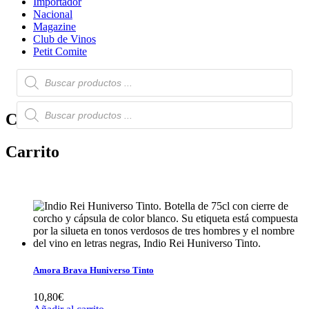
Importador
Nacional
Magazine
Club de Vinos
Petit Comite
Búsqueda
de
productos
Búsqueda
Carrito
de
productos
Carrito
Amora Brava Huniverso Tinto
10,80
€