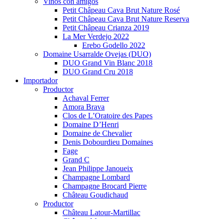
Vinos con amigos
Petit Châpeau Cava Brut Nature Rosé
Petit Châpeau Cava Brut Nature Reserva
Petit Châpeau Crianza 2019
La Mer Verdejo 2022
Erebo Godello 2022
Domaine Usarralde Ovejas (DUO)
DUO Grand Vin Blanc 2018
DUO Grand Cru 2018
Importador
Productor
Achaval Ferrer
Amora Brava
Clos de L’Oratoire des Papes
Domaine D’Henri
Domaine de Chevalier
Denis Dobourdieu Domaines
Fage
Grand C
Jean Philippe Janoueix
Champagne Lombard
Champagne Brocard Pierre
Château Goudichaud
Productor
Château Latour-Martillac