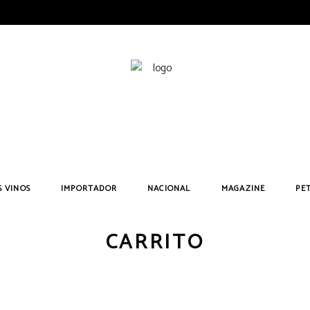
Búsqueda
de
 VINOS
IMPORTADOR
NACIONAL
MAGAZINE
PE
productos
CARRITO
 Mon Dieu! Blanco
Achaval Ferrer
Usarralde Tempranillo 2022
Arizcuren
Château Latour-M
 Mon Dieu! Original
Amora Brava
U de Usarralde 2019
Álvaro Palacios
Château Martet
 Mon Dieu! Original
Clos de L’Oratoire des Papes
Usarralde GV 2021
Bodegas Carchelo
Château La Grâc