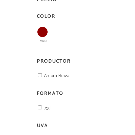
2L
Vermouth
COLOR
Vermouth
2L
Tinto
(2)
PRODUCTOR
Amora Brava
FORMATO
75cl
UVA