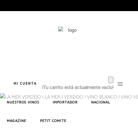
MI CUENTA
¡Tu carrito está actualmente vacío!
NUESTROS VINOS
IMPORTADOR
NACIONAL
MAGAZINE
PETIT COMITE
Vermouth Mon Dieu! Blanco
Achaval Ferrer
Usarralde Tempranillo 2022
Arizcuren
Ch