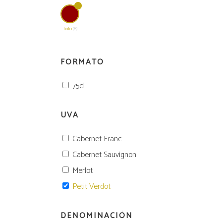
2L
Vermouth
Tinto
(6)
Vermouth
2L
FORMATO
75cl
UVA
Cabernet Franc
Cabernet Sauvignon
Merlot
Petit Verdot
DENOMINACIÓN