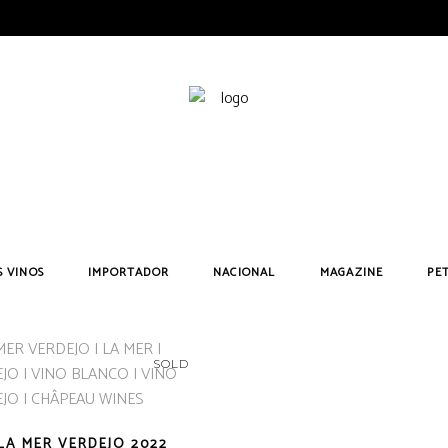
 VINOS
IMPORTADOR
NACIONAL
MAGAZINE
PE
SOLD
 Mon Dieu! Blanco
Achaval Ferrer
Usarralde Tempranillo 2022
Arizcuren
Château Latour-M
 Mon Dieu! Original
Amora Brava
U de Usarralde 2019
Álvaro Palacios
Château Martet
 Mon Dieu! Original
Clos de L’Oratoire des Papes
Usarralde GV 2021
Bodegas Carchelo
Château La Grâc
LA MER VERDEJO 2022