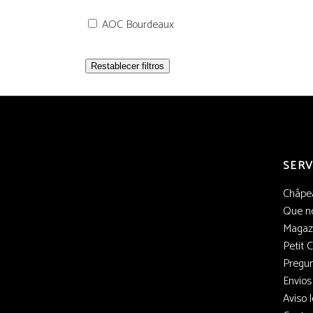
AOC Bourdeaux
Restablecer filtros
SERV
Châpe
Que no
Magaz
Petit 
Pregun
Envios
Aviso l