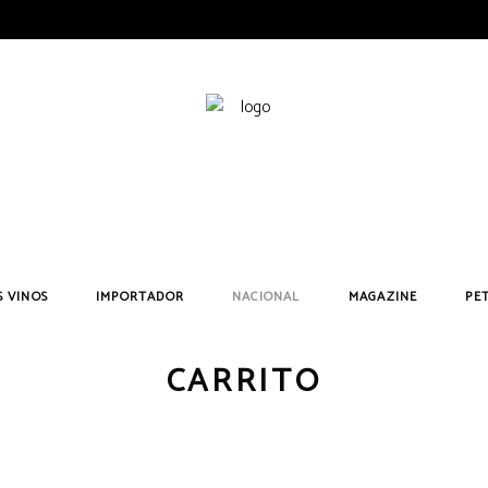
Búsqueda
de
 VINOS
IMPORTADOR
NACIONAL
MAGAZINE
PE
productos
CARRITO
 Mon Dieu! Blanco
Achaval Ferrer
Usarralde Tempranillo 2022
Arizcuren
Château Latour-M
 Mon Dieu! Original
Amora Brava
U de Usarralde 2019
Álvaro Palacios
Château Martet
 Mon Dieu! Original
Clos de L’Oratoire des Papes
Usarralde GV 2021
Bodegas Carchelo
Château La Grâc