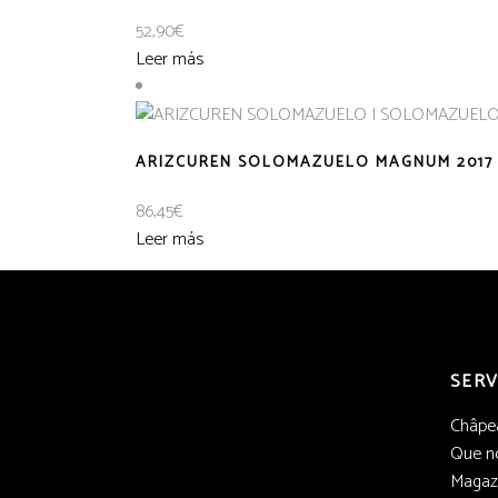
52,90
€
Leer más
ARIZCUREN SOLOMAZUELO MAGNUM 2017
86,45
€
Leer más
SERV
Châpe
Que no
Magaz