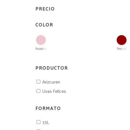
2L
PRECIO
Vermouth
Vermouth
COLOR
2L
Rosado
(2)
Tinto
(20)
PRODUCTOR
Arizcuren
Uvas Felices
FORMATO
1,5L