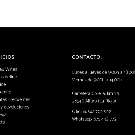
ICIOS
CONTACTO:
au Wines
Lunes a jueves de 9:00h a 18:00
s define
Viernes de 9:00h a 14:00h
ine
Comité
Carretera Corella, km 1,5
tas Frecuentes
26540 Alfaro (La Rioja)
 y devoluciones
Oficina: 941 702 922
egal
Whatsapp: 675 443 773
cto