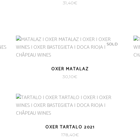
31,40
€
SOLD
OXER MATALAZ
30,10
€
OXER TARTALO 2021
178,40
€