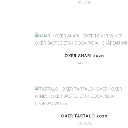
31,40
€
OXER AHARI 2020
48,75
€
OXER TARTALO 2020
178,40
€