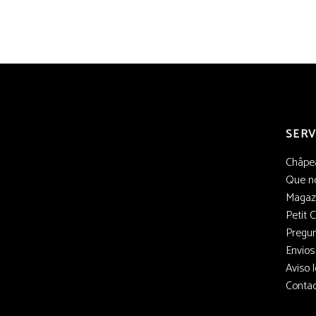
SERV
Châpe
Que no
Magaz
Petit 
Pregun
Envios
Aviso l
Conta