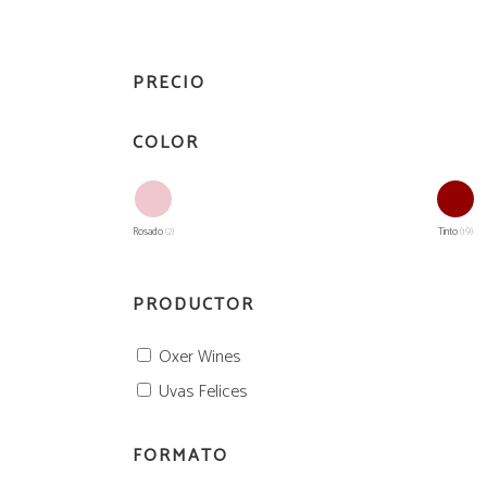
2L
Vermouth
Vermouth
PRECIO
2L
COLOR
Rosado
(2)
Tinto
(19)
PRODUCTOR
Oxer Wines
Uvas Felices
FORMATO