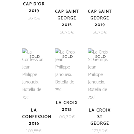
CAP D’OR
2019
CAP SAINT
CAP SAINT
GEORGE
GEORGE
36,15
€
2015
2019
56,70
€
56,70
€
SOLD
SOLD
SOLD
LA CROIX
2015
LA
LA CROIX
CONFESSION
ST
80,30
€
2016
GEORGE
109,55
€
177,90
€