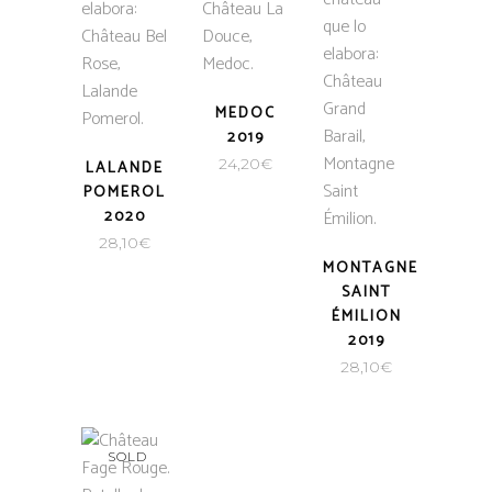
MEDOC
2019
24,20
€
LALANDE
POMEROL
2020
28,10
€
MONTAGNE
SAINT
ÉMILION
2019
28,10
€
SOLD